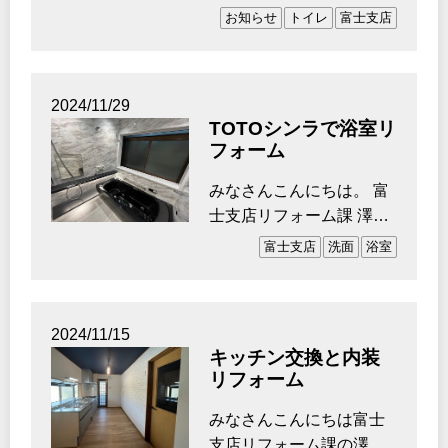
田です。 新年あけまし
お知らせ
トイレ
富士支店
ておめでとう…
2024/11/29
TOTOシンラで浴室リ
フォーム
みなさんこんにちは。 富
士支店リフォーム課 澤田
です。 寒くなってきま
富士支店
洗面
浴室
したね・・…
2024/11/15
キッチン交換と内装
リフォーム
みなさんこんにちは富士
支店リフォーム課の澤田