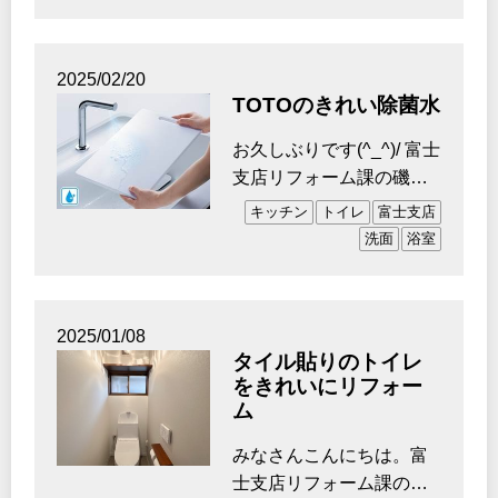
日家族が増…
2025/02/20
TOTOのきれい除菌水
お久しぶりです(^_^)/ 富士
支店リフォーム課の磯野
です。 年末年始はロ
キッチン
トイレ
富士支店
サ…
洗面
浴室
2025/01/08
タイル貼りのトイレ
をきれいにリフォー
ム
みなさんこんにちは。富
士支店リフォーム課の澤