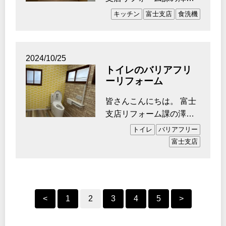
です。 私事ですが先日大
キッチン
富士支店
食洗機
好きな髭男(Official…
2024/10/25
トイレのバリアフリ
ーリフォーム
皆さんこんにちは。 富士
支店リフォーム課の澤田
です。 今年も残り3か月
トイレ
バリアフリー
を切りました(&acut…
富士支店
<
1
2
3
4
5
>