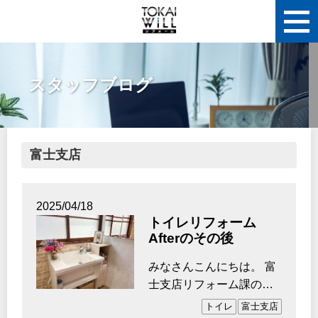
スタッフブログ
富士支店
2025/04/18
トイレリフォーム
Afterのその後
みなさんこんにちは。 富
士支店リフォーム課の澤
田です。 私事ですが先
トイレ
富士支店