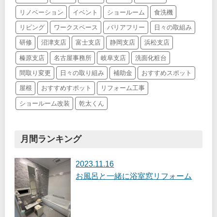
リノベーション
イベント
ショールーム
食洗機
リビング
ワークスペース
バリアフリー
日々の取組み
研修
沼津支店
富士支店
静岡支店
浜松支店
榛原支店
名古屋事務所
岐阜支店
洗面化粧台
間取り変更
日々の取り組み
補助金
おすすめスポット
屋根
おすすめすポット
リフォーム工事
ショールーム改装
乾太くん
月間ランキング
2023.11.16
お風呂と一緒に浴室窓リフォーム