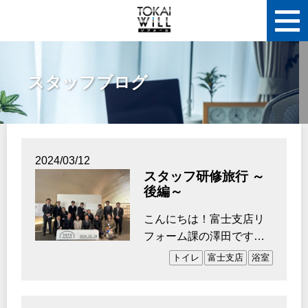
スタッフブログ
2024/03/12
スタッフ研修旅行 ～
後編～
こんにちは！富士支店リ
フォーム課の澤田です。
先週に続き、研修旅行の
トイレ
富士支店
浴室
様子をお届けします…