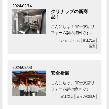
2024/02/14
クリナップの新商
品！
こんにちは！ 富士支店リ
フォーム課の澤田です。
先日富士のクリナップさ
ショールーム
富士支店
んのショ…
浴室
2024/02/08
安全祈願
こんにちは。 富士支店リ
フォーム課の鈴木です。
昨年の4月に入社して1
富士支店
日々の取組み
月…