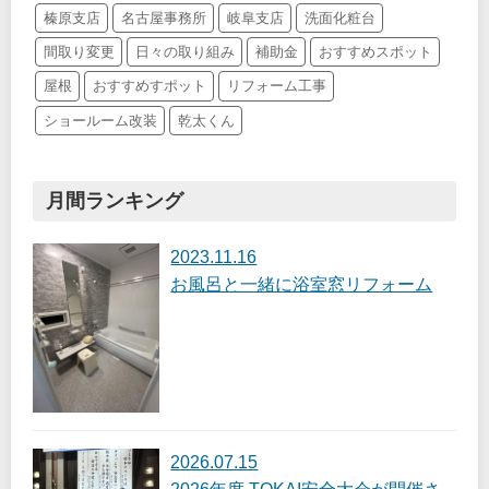
榛原支店
名古屋事務所
岐阜支店
洗面化粧台
間取り変更
日々の取り組み
補助金
おすすめスポット
屋根
おすすめすポット
リフォーム工事
ショールーム改装
乾太くん
月間ランキング
2023.11.16
お風呂と一緒に浴室窓リフォーム
2026.07.15