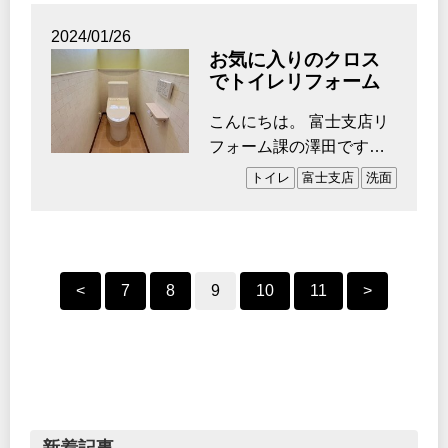
2024/01/26
お気に入りのクロス
でトイレリフォーム
こんにちは。 富士支店リ
フォーム課の澤田です。
突然ですが、みなさん
トイレ
富士支店
洗面
好…
<
7
8
9
10
11
>