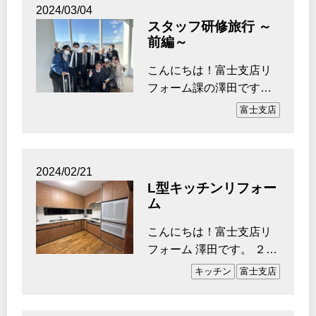
2024/03/04
スタッフ研修旅行 ～
前編～
こんにちは！富士支店リ
フォーム課の澤田です。
先日、TOTOさんの研修
富士支店
旅行で福岡へ行ってき…
2024/02/21
L型キッチンリフォー
ム
こんにちは！富士支店リ
フォーム 澤田です。 ２月
も気づけば半ば過
キッチン
富士支店
ぎ・・・あっという間
に…