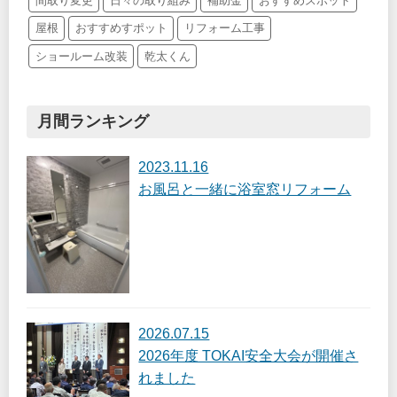
間取り変更
日々の取り組み
補助金
おすすめスポット
屋根
おすすめすポット
リフォーム工事
ショールーム改装
乾太くん
月間ランキング
2023.11.16
お風呂と一緒に浴室窓リフォーム
2026.07.15
2026年度 TOKAI安全大会が開催さ
れました