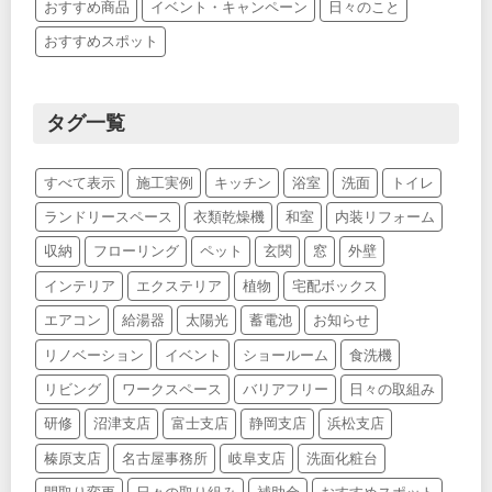
おすすめ商品
イベント・キャンペーン
日々のこと
おすすめスポット
タグ一覧
すべて表示
施工実例
キッチン
浴室
洗面
トイレ
ランドリースペース
衣類乾燥機
和室
内装リフォーム
収納
フローリング
ペット
玄関
窓
外壁
インテリア
エクステリア
植物
宅配ボックス
エアコン
給湯器
太陽光
蓄電池
お知らせ
リノベーション
イベント
ショールーム
食洗機
リビング
ワークスペース
バリアフリー
日々の取組み
研修
沼津支店
富士支店
静岡支店
浜松支店
榛原支店
名古屋事務所
岐阜支店
洗面化粧台