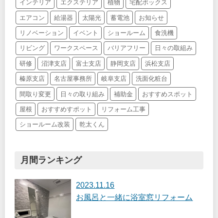
インテリア
エクステリア
植物
宅配ボックス
エアコン
給湯器
太陽光
蓄電池
お知らせ
リノベーション
イベント
ショールーム
食洗機
リビング
ワークスペース
バリアフリー
日々の取組み
研修
沼津支店
富士支店
静岡支店
浜松支店
榛原支店
名古屋事務所
岐阜支店
洗面化粧台
間取り変更
日々の取り組み
補助金
おすすめスポット
屋根
おすすめすポット
リフォーム工事
ショールーム改装
乾太くん
月間ランキング
2023.11.16
お風呂と一緒に浴室窓リフォーム