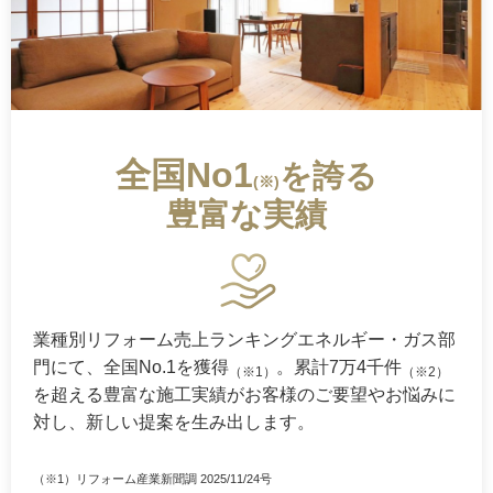
全国No1
を誇る
(※)
豊富な実績
業種別リフォーム売上ランキングエネルギー・ガス部
門にて、全国No.1を獲得
。累計7万4千件
（※1）
（※2）
を超える豊富な施工実績がお客様のご要望やお悩みに
対し、新しい提案を生み出します。
（※1）リフォーム産業新聞調
2025/11/24号