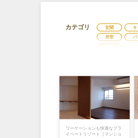
カテゴリ
玄関
キ
居室
バ
寝室
ダ
耐震
カ
リノベーション
窓
ガレ
脱衣室
ワーケーションも快適なプラ
イベートリゾート［マンショ