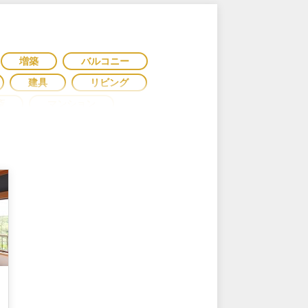
増築
バルコニー
建具
リビング
斎
マンション
カーポート
まるごと
ス
二世帯
減築
ゾート
賃貸マンション