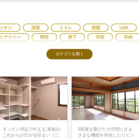
ッチン
浴室
トイレ
洗面
LDK
リアフリー
階段
廊下
和室
収納
イニング
家具
屋根
太陽光発電
書
ーテン
その他
照明
エクステリア
古民家
ペット
外観
ワークスペー
ージ
ウッドデッキ
サウナ
別荘
リ
すべて
キッチン増設で叶える 家族の
3部屋を繋げた大空間にさま
これからが広がる住まい［二
ざまな機能を内包したリビン