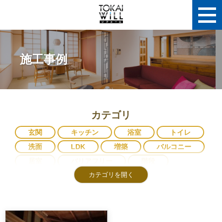
施工事例
カテゴリ
玄関
キッチン
浴室
トイレ
洗面
LDK
増築
バルコニー
居室
バリアフリー
階段
廊下
和室
収納
建具
リビング
寝室
ダイニング
家具
屋根
太陽光発電
書斎
マンション
耐震
カーテン