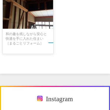
その他
照明
エクステリア
カーポート
まるごと
リノベーション
古民家
ペット
外観
ワークスペース
二世帯
和の趣を残しながら安心と
減築
窓
ガレージ
快適を手に入れた住まい
ウッドデッキ
サウナ
別荘
［まるごとリフォーム］
リゾート
賃貸マンション
脱衣室
すべて
Instagram