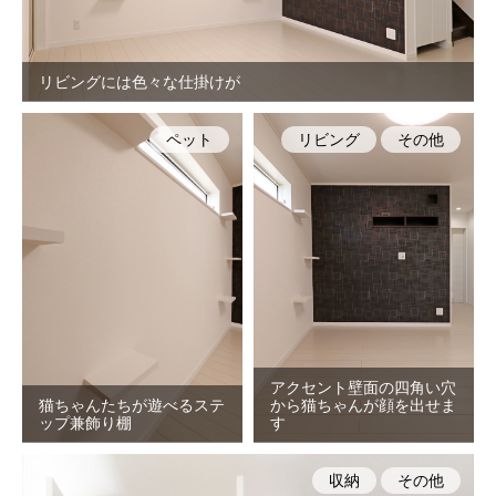
リビングには色々な仕掛けが
ペット
リビング
その他
アクセント壁面の四角い穴
猫ちゃんたちが遊べるステ
から猫ちゃんが顔を出せま
ップ兼飾り棚
す
収納
その他