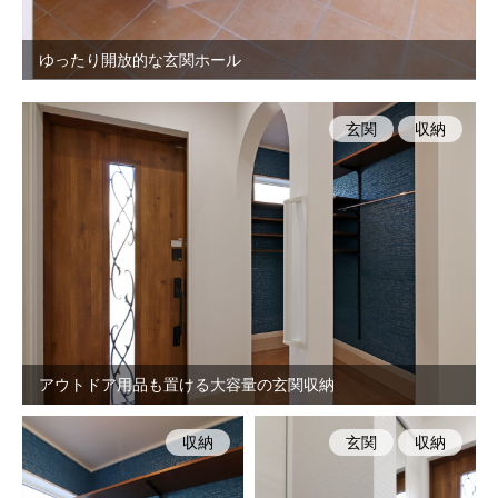
ゆったり開放的な玄関ホール
玄関
収納
アウトドア用品も置ける大容量の玄関収納
収納
玄関
収納