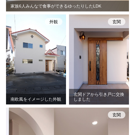
家族6人みんなで食事ができるゆったりしたLDK
外観
玄関
玄関ドアから引き戸に交換
南欧風をイメージした外観
しました
玄関