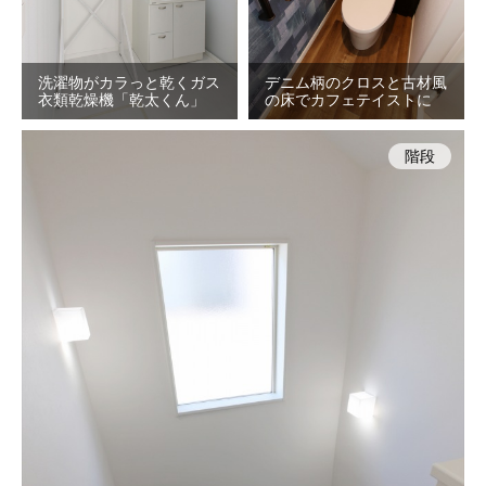
洗濯物がカラっと乾くガス
デニム柄のクロスと古材風
衣類乾燥機「乾太くん」
の床でカフェテイストに
階段