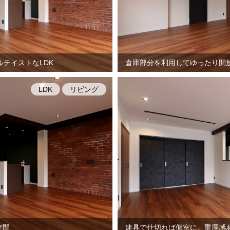
テイストなLDK
倉庫部分を利用してゆったり開
LDK
リビング
空間
建具で仕切れば個室に。重厚感