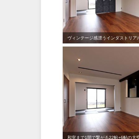
ヴィンテージ感漂うインダストリアル
和室まで1間で繋がる22帖+6帖の大