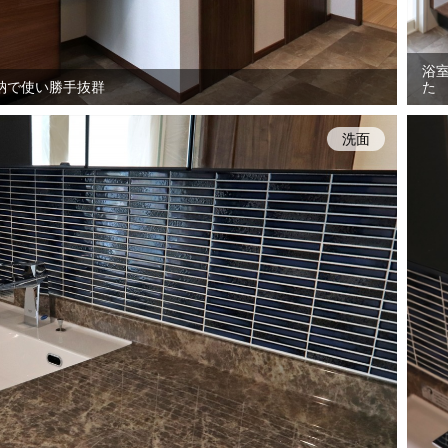
浴
納で使い勝手抜群
た
洗面