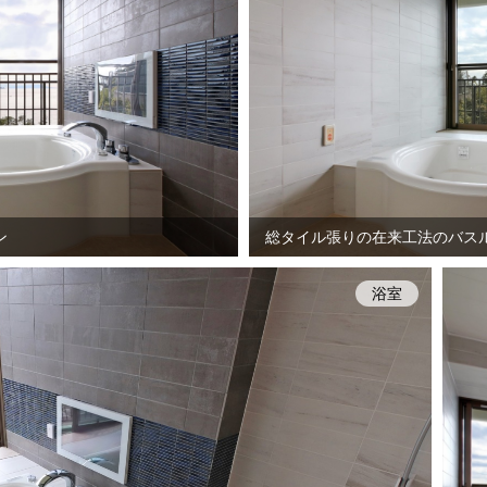
ン
総タイル張りの在来工法のバス
浴室