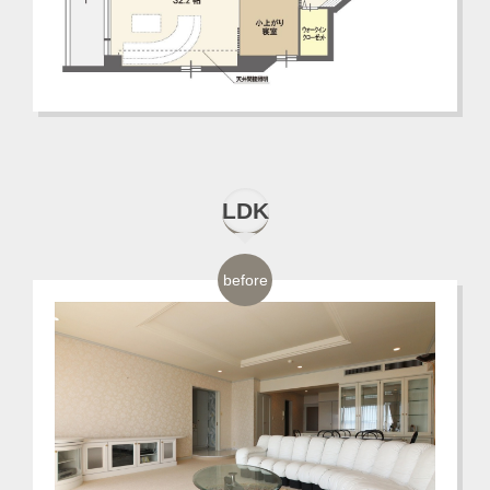
LDK
before