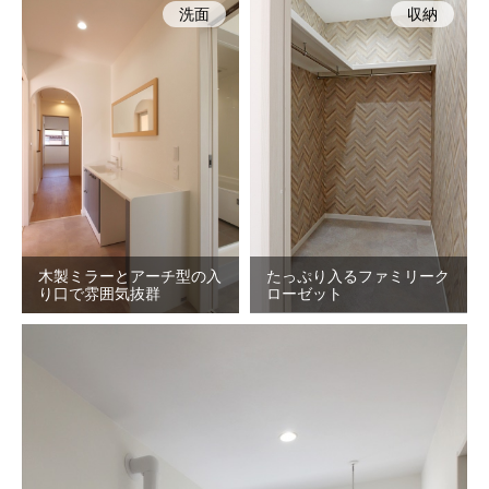
洗面
収納
木製ミラーとアーチ型の入
たっぷり入るファミリーク
り口で雰囲気抜群
ローゼット