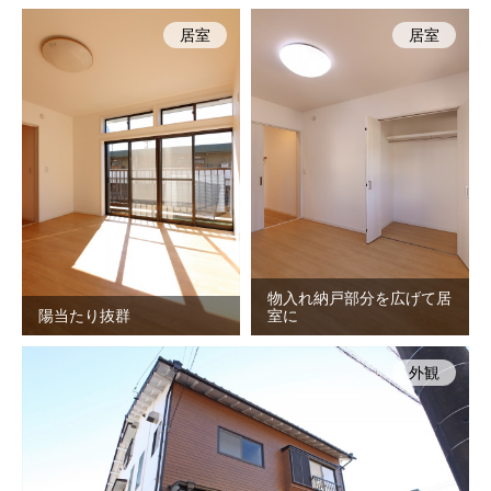
居室
居室
物入れ納戸部分を広げて居
陽当たり抜群
室に
外観