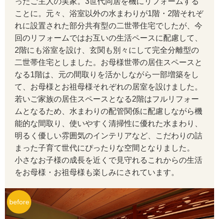
ったご主人の実家。3世代同居を機にリフォームする
ことに。元々、浴室以外の水まわりが1階・2階それぞ
れに設置された部分共有型の二世帯住宅でしたが、今
回のリフォームではお互いの生活ペースに配慮して、
2階にも浴室を設け、玄関も別々にして完全分離型の
二世帯住宅としました。お母様世帯の居住スペースと
なる1階は、元の間取りを活かしながら一部増築をし
て、お母様とお祖母様それぞれの居室を設けました。
若いご家族の居住スペースとなる2階はフルリフォー
ムとなるため、水まわりの配管関係に配慮しながら機
能的な間取り、使いやすく清掃性に優れた水まわり、
明るく優しい雰囲気のインテリアなど、こだわりの詰
まった子育て世代にぴったりな空間となりました。
小さなお子様の成長を近くで見守れるこれからの生活
をお母様・お祖母様も楽しみにされています。