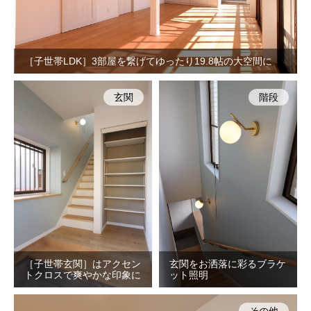
［子世帯LDK］3部屋を繋げてゆったり19.8帖の大空間に
玄関
階段
［子世帯玄関］はアクセン
玄関をお洒落に彩るブラケ
トクロスで爽やかな印象に
ット照明