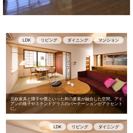
LDK
リビング
ダイニング
マンション
北欧家具と障子や畳といった和の要素が融合した空間。アイ
アンの格子やステンドグラスのパーテーションがアクセント
に。
LDK
リビング
ダイニング