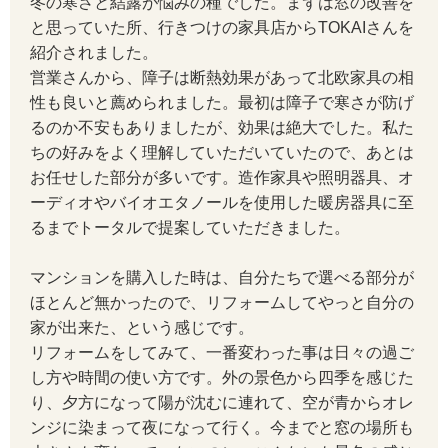
冬の寒さと結露が悩みの種でした。まずは窓の改善を
と思っていた所、行きつけの家具店からTOKAIさんを
紹介されました。
営業さんから、障子は断熱効果があって北欧家具の相
性も良いと薦められました。最初は障子で寒さが防げ
るのか不安もありましたが、効果は絶大でした。私た
ちの好みをよく理解していただいていたので、あとは
お任せした部分が多いです。造作家具や照明器具、オ
ーディオやバイオエタノールを使用した暖房器具に至
るまでトータルで提案していただきました。
マンションを購入した時は、自分たちで選べる部分が
ほとんど無かったので、リフォームしてやっと自分の
家が出来た、という感じです。
リフォームをしてみて、一番変わった事は日々の過ご
し方や時間の使い方です。外の景色から四季を感じた
り、夕方になって陽が沈むに連れて、空が青からオレ
ンジに染まって夜になって行く。今までと窓の場所も