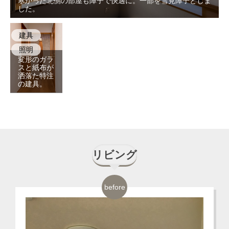
寒かった北側の部屋も障子で快適に。一部を雪見障子としま
した。
建具
照明
変形のガラ
スと紙布が
洒落た特注
の建具。
リビング
before