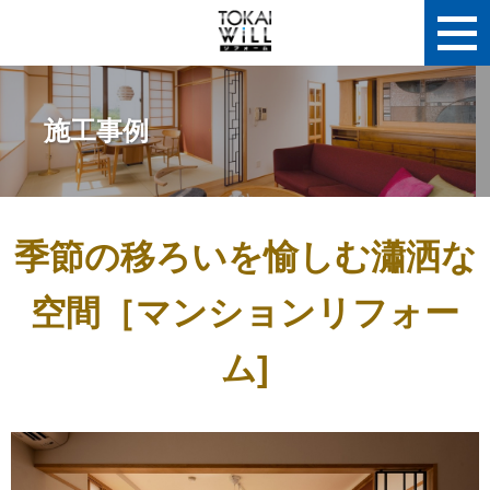
施工事例
季節の移ろいを愉しむ瀟洒な
空間［マンションリフォー
ム]