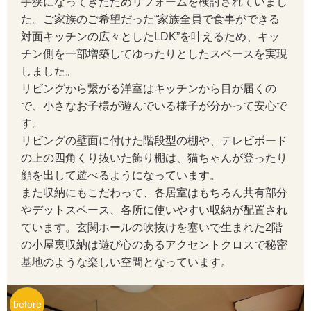
手狭になってきたためリフォームを検討されていまし
た。ご家族のご希望だった“家族全員で食事ができる
対面キッチンの広々としたLDK”を叶えるため、キッ
チン側を一部増築してゆったりとしたスペースを実現
しました。
リビングから繋がる洋室はキッチンから目が届くの
で、小さなお子様が遊んでいる様子が分かって安心で
す。
リビングの壁面に付けた階段型の棚や、テレビボード
の上の四角くり抜いた飾り棚は、猫ちゃんが登ったり
顔を出して遊べるようになっています。
また収納にもこだわって、各居室はもちろん共有部分
やデットスペース、各所に使いやすい収納が配置され
ています。玄関ホールの吹抜けを塞いで生まれた2階
の小屋裏収納は遊び心のあるアクセントクロスで秘密
基地のような楽しい空間となっています。