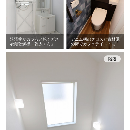
洗濯物がカラっと乾くガス
デニム柄のクロスと古材風
衣類乾燥機「乾太くん」
の床でカフェテイストに
階段