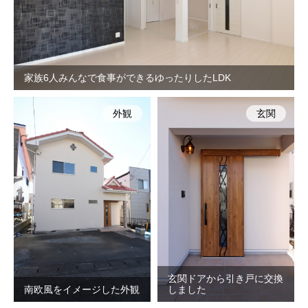
家族6人みんなで食事ができるゆったりしたLDK
外観
玄関
玄関ドアから引き戸に交換
南欧風をイメージした外観
しました