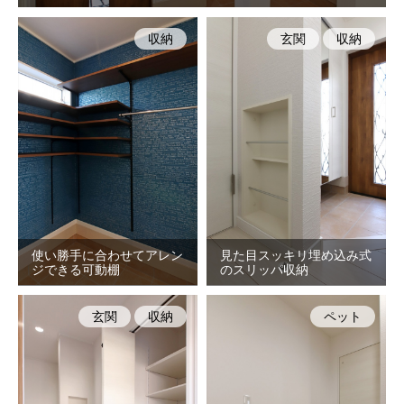
収納
玄関
収納
使い勝手に合わせてアレン
見た目スッキリ埋め込み式
ジできる可動棚
のスリッパ収納
玄関
収納
ペット