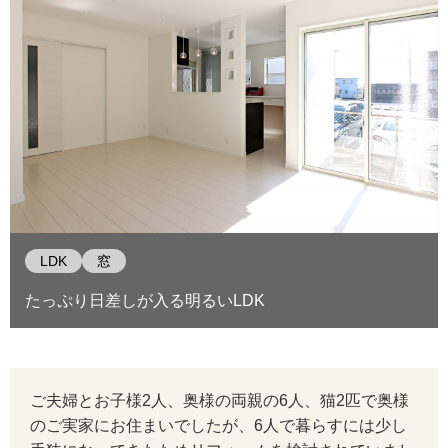
LDK
窓
たっぷり日差しが入る明るいLDK
ご夫婦とお子様2人、奥様の両親の6人、猫2匹で奥様
のご実家にお住まいでしたが、6人で暮らすには少し