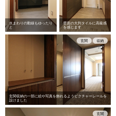
水まわりの動線もゆったり
壁面の大判タイルに高級感
と
を感じます
玄関
収納
玄関収納の一部に絵や写真を飾れるようピクチャーレールを
設けました
玄関