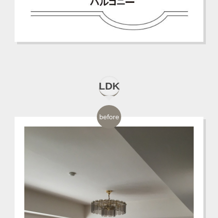
LDK
before