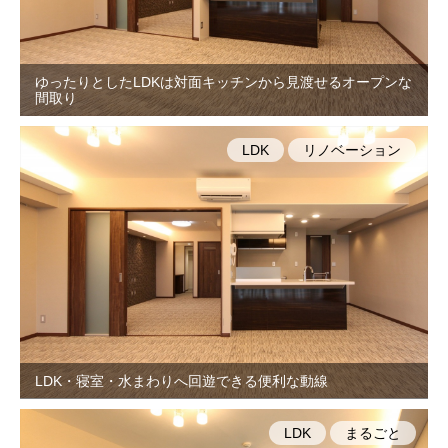
ゆったりとしたLDKは対面キッチンから見渡せるオープンな
間取り
LDK
リノベーション
LDK・寝室・水まわりへ回遊できる便利な動線
LDK
まるごと