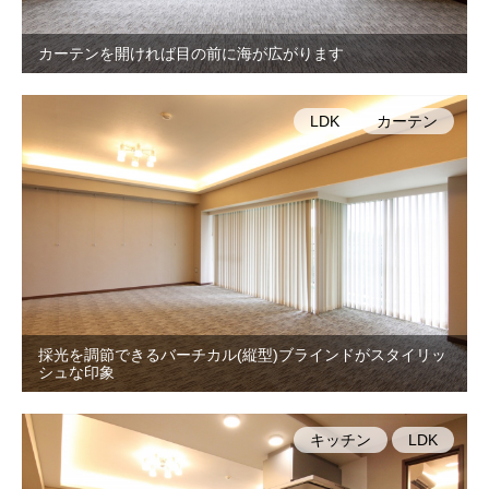
カーテンを開ければ目の前に海が広がります
LDK
カーテン
採光を調節できるバーチカル(縦型)ブラインドがスタイリッ
シュな印象
キッチン
LDK