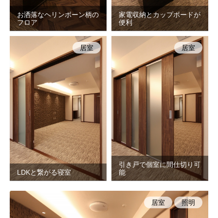
お洒落なヘリンボーン柄の
家電収納とカップボードが
フロア
便利
居室
居室
引き戸で個室に間仕切り可
LDKと繋がる寝室
能
居室
照明