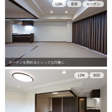
LDK
居室
カーテン
カーテンを閉めるとシックな印象に
LDK
別荘