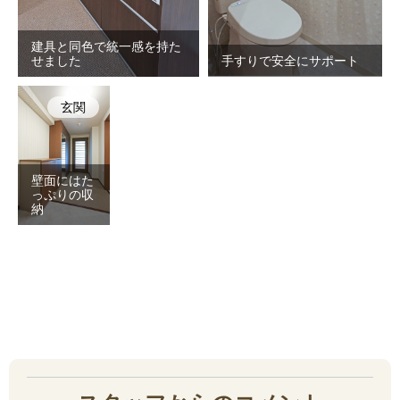
建具と同色で統一感を持た
せました
手すりで安全にサポート
玄関
壁面にはた
っぷりの収
納