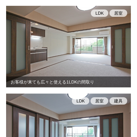
LDK
居室
お客様が来ても広々と使える1LDKの間取り
LDK
居室
建具