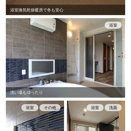
浴室換気乾燥暖房で冬も安心
浴室
洗い場もゆったり
浴室
その他
浴室
洗面