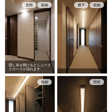
玄関
収納
廊下
収納
隠し扉を開けるとシューズ
クロークが現れます
収納
照明