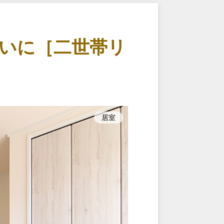
いに［二世帯リ
居室