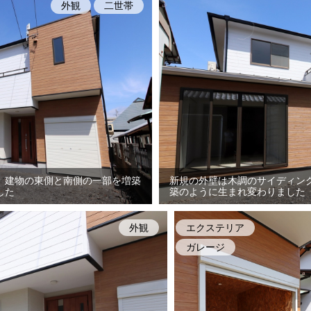
外観
二世帯
、建物の東側と南側の一部を増築
新規の外壁は木調のサイディン
した
築のように生まれ変わりました
外観
エクステリア
ガレージ