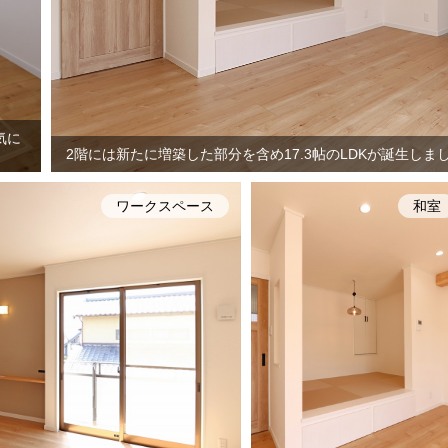
気に
2階には新たに増築した部分を含め17.3帖のLDKが誕生しま
ワークスペース
和室