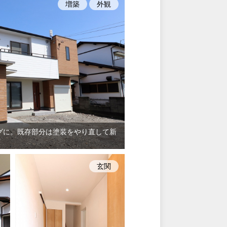
増築
外観
グに。既存部分は塗装をやり直して新
玄関