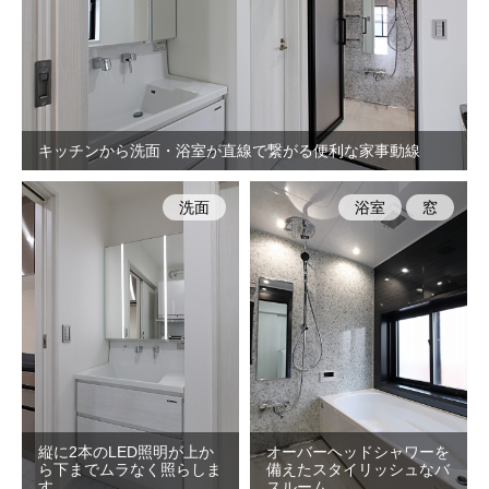
キッチンから洗面・浴室が直線で繋がる便利な家事動線
洗面
浴室
窓
縦に2本のLED照明が上か
オーバーヘッドシャワーを
ら下までムラなく照らしま
備えたスタイリッシュなバ
す。
スルーム