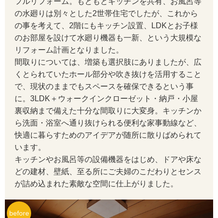
フルリフォーム。もともとキッチンを共有、お風呂等
の水廻りは別々とした2世帯住宅でしたが、これから
の事を考えて、2階にもキッチン設置、LDKとお子様
のお部屋を設けて水廻り機器も一新、という大規模な
リフォーム計画となりました。
間取りについては、増築も選択肢にありましたが、広
くとられていたホール部分や吹き抜けを活用すること
で、現状のままでもスペースを確保できるという事
に。3LDK＋ウォークインクローゼット・納戸・小屋
裏収納まで備えた十分な間取りに大変身。キッチンか
ら洗面・浴室へ通り抜けられる便利な家事動線など、
快適に暮らすためのアイデアが随所に散りばめられて
います。
キッチンやお風呂等の設備機器をはじめ、ドアや床な
どの建材、壁紙、至る所にご夫婦のこだわりとセンス
が詰め込まれた素敵な空間に仕上がりました。