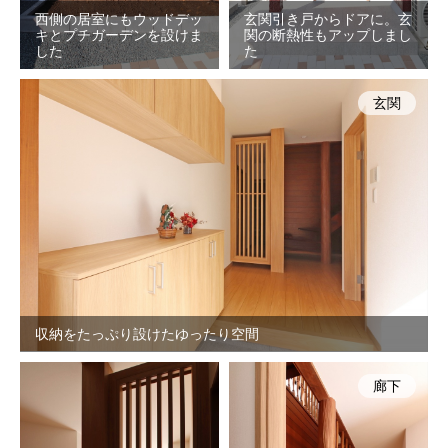
西側の居室にもウッドデッ
玄関引き戸からドアに。玄
キとプチガーデンを設けま
関の断熱性もアップしまし
した
た
玄関
収納をたっぷり設けたゆったり空間
廊下