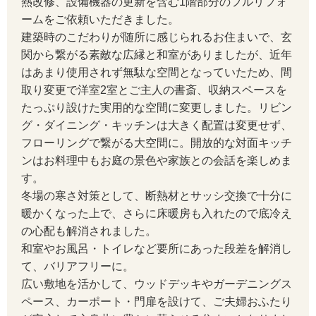
熱改修、設備機器の更新を含む1階部分のフルリフォ
ームをご依頼いただきました。
建築時のこだわりが随所に感じられるお住まいで、玄
関から繋がる素敵な広縁と和室がありましたが、近年
はあまり使用されず無駄な空間となっていたため、間
取り変更で洋室2室とご主人の書斎、収納スペースを
たっぷり設けた実用的な空間に変更しました。リビン
グ・ダイニング・キッチンは大きく配置は変更せず、
フローリングで繋がる大空間に。開放的な対面キッチ
ンはお料理中もお庭の景色や家族との会話を楽しめま
す。
冬場の寒さ対策として、断熱材とサッシ交換で十分に
暖かくなった上で、さらに床暖房も入れたので底冷え
の心配も解消されました。
和室やお風呂・トイレなど要所にあった段差を解消し
て、バリアフリーに。
広い敷地を活かして、ウッドデッキやガーデニングス
ペース、カーポート・門扉を設けて、ご夫婦おふたり