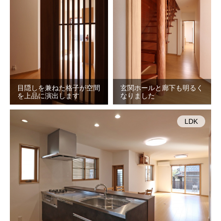
目隠しを兼ねた格子が空間
玄関ホールと廊下も明るく
を上品に演出します
なりました
LDK