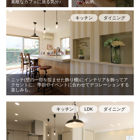
素敵なカフェに居る気分♪
がら収納。
キッチン
ダイニング
ニッチ(壁の一部を窪ませた飾り棚)にインテリアを飾ってア
クセントに。季節やイベントに合わせてデコレーションする
楽しみも。
キッチン
LDK
ダイニング