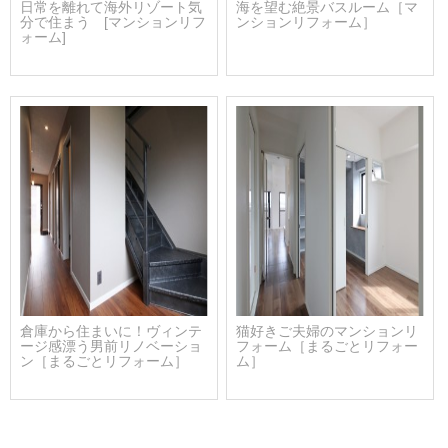
日常を離れて海外リゾート気
海を望む絶景バスルーム［マ
分で住まう [マンションリフ
ンションリフォーム］
ォーム]
倉庫から住まいに！ヴィンテ
猫好きご夫婦のマンションリ
ージ感漂う男前リノベーショ
フォーム［まるごとリフォー
ン［まるごとリフォーム］
ム］