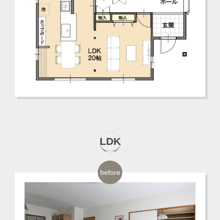
LDK
before