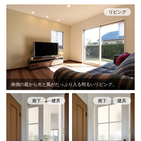
リビング
南側の庭から光と風がたっぷり入る明るいリビング。
廊下
建具
廊下
建具