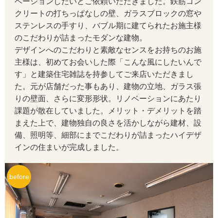
ベーションしたいとご依頼いただきました。鉄筋コン
を
オ
贅
クリートの打ちっぱなしの壁、ガラスブロックの窓や
ー
沢
プ
に
ステンレスの手すり、バブル期に建てられたお施主様
ン
使
のこだわりが詰まったモダンな建物。
キ
っ
ッ
た
デザインへのこだわりと素敵なセンスをお持ちのお施
全
チ
3
主様は、初めてお会いした際「こんな風にしたいんで
白
面
ン
倍
ブ
と
ガ
の
ヒ
ラ
す」と建築住宅雑誌を持参してご来店いただきまし
茶
ラ
解
ダ
ッ
た。元が店舗だった事もあり、建物の立地、ガラス張
を
ス
放
の
ク
ベ
張
感
カ
の
りの壁面、さらに変形形状。リノベーションにあたり
ー
り
と、
照
ー
窓
ス
で
TV
生
明
こ
テ
枠、
課題が散在していました。メリット・デメリットを踏
に
採
ボ
活
効
の
ン
照
見
世
まえた上で、建物独自の良さを活かしながら建材、設
下
光
ー
感
果
空
に
明
や
界
が
に
ド
が
で
間
夜
間
器
す
各
備、照明等、細部にまでこだわりが詰まったハイデザ
り
恵
に
出
カ
下
に
は
接
具、
く
国
インの住まいが完成しました。
天
ま
は
な
ッ
が
似
落
照
ア
て
構
で
季
井
れ
シ
い
プ
り
合
ち
明
ク
た
造
買
節
や
た
ス
よ
ボ
天
う
程
ス
着
の
セ
っ
海
上
い
や
コ
間
LDK。
テ
う
ー
井
家
よ
テ
い
あ
ン
ぷ
デ
外
外
集
気
ン
接
明
ム
手
ド
が
具
く
ン
た
か
ト
り
ミ
ッ
の
キ
せ
め
分
ク
照
る
収
元
と
宙
を
視
レ
間
り
ク
寝
収
ニ
ド
バ
ッ
な
タ
た
で
リ
明
カ
い
納
を
パ
に
こ
界
ス
接
が
ロ
室
納
マ
ス
ス
チ
い
ラ
絵
玄
コ
ー
で
ウ
色
CUBIOS(キ
隠
ン
に
れ
が
の
照
お
反
ス
の
で
ム
ペ
ア
ル
ン
タ
ッ
画
関
レ
ト
空
ン
の
ュ
し
ト
浮
か
抜
手
明
洒
射
で
カ
き
な
ー
ク
ー
お
と
ラ
プ
や
ホ
ク
打