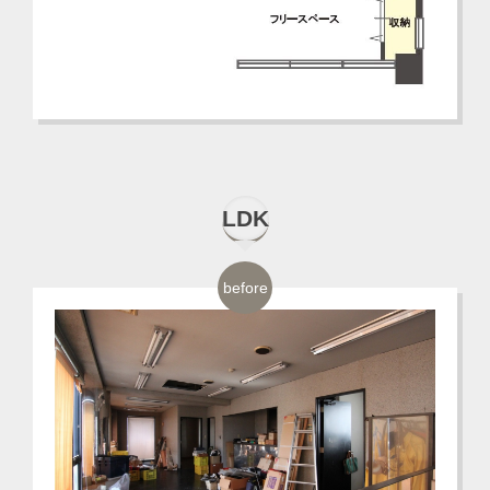
LDK
before