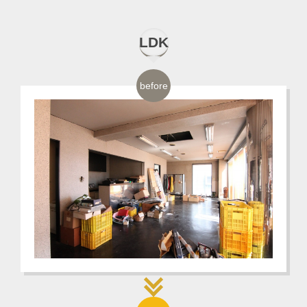
LDK
before