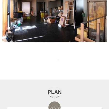
間
タ
床
ビ
た
リ
い
ら
け
す
で
落
し
バ
ー
る
ト
デ
ス
セ
ム
風
直
ッ
を
イ
ー
シ
ち
に
ー
が
オ
バ
ー
た
じ
て
り
が
な
て
ラ
テ
ウ
イ
ザ
を
ン
の
呂
結
プ
お
ン
ル
ョ
っ
メ
コ
空
ス)
ラ
に
よ
っ
空
は
ら
バ
綺
ン
ン
ォ
レ
イ
有
ト
よ
も
す
は
洒
テ
は
壁
ン
ぱ
リ
ー
間
を
ン
た
う
く
間
そ
り
ー
麗
ス
は
ー
の
ン
効
が
う
モ
る
意
落
リ
ギ
面
を
な
ハ
ナ
を
採
ス
っ
な
り
を
の
と
の
な
良
落
ク
前
で
活
映
な
ノ
使
匠
に
ア
ャ
い
入
し
リ
ー
広
用
型
ぷ
立
選
広
ま
階
印
よ
陰
く
ち
イ
の
ス
用
え
お
ト
い
性
利
が
ラ
っ
れ
の
を
も
く
い
の
り
体
ぶ
く
ま
段
象
う
影
仕
着
ン
手
タ
し
る
洒
ー
勝
を
用
マ
リ
ぱ
替
壁
持
絵
感
た
対
収
的
の
感
活
室
が
な
が
上
い
ク
洗
イ
た
ニ
落
ン
手
持
さ
ッ
ー
い
え
は
た
に
じ
だ
面
納
な
だ
じ
か
か
変
カ
生
が
た
ロ
い
リ
カ
ッ
な
で
の
た
れ
チ
の
の
る
そ
せ
な
さ
き
キ
で
仕
そ
ら
し
ら
わ
ウ
ま
り
ブ
ー
コ
ッ
ウ
チ
水
シ
良
せ
て
し
よ
玄
楽
の
ま
り
せ
ま
ッ
き
上
う
れ
ま
室
り
ン
れ
ま
ラ
ゼ
ー
シ
ン
と
ま
ッ
い
ま
い
た
う
関
し
ま
し
ま
ま
し
チ
ま
が
で
ま
し
内
ま
タ
ま
し
ウ
ッ
ナ
ュ
タ
収
わ
ク
動
し
ま
玄
で
収
み
ま
た
す
す
た
ン
す
り
す
す
た
へ
す
ー
す
た
ン
ト
ー
に
ー
納
り
に
線
た
す
関
す
納
も
に
PLAN
before