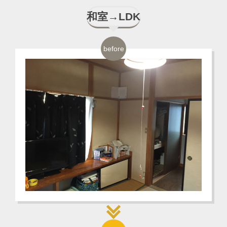
和室→LDK
before