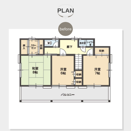
PLAN
before