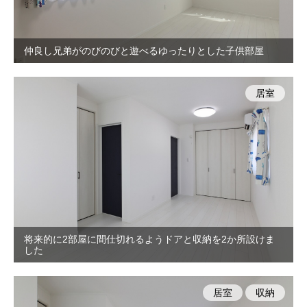
仲良し兄弟がのびのびと遊べるゆったりとした子供部屋
居室
将来的に2部屋に間仕切れるようドアと収納を2か所設けま
した
居室
収納