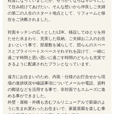
程度になっていましたが、せっかくならばキレイにし
て住み続けてあげたい。そんな想いから仲良しご夫婦
の第二の人生のスタート地点として、リフォームと移
住をご決断されました。
対面キッチンの広々としたLDK、移設してゆとりを持
たせた水まわり、充実した収納。ご夫婦お二人のお住
まいという事で、部屋数を減らして、団らんのスペー
スとプライベートスペースそれぞれを設けて、一緒に
過ごす時間と思い思いに過ごす時間のどちらも充実で
きるように配慮されたプランとなっています。
遠方にお住まいのため、内装・仕様のお打合せから現
場の進捗状況や確認事項についてメールや電話、資料
の郵送などを活用する事で、非対面でもスムーズに進
める事ができました。
外壁・屋根・外構も含むフルリニューアルで新築のよ
うに生まれ変わったお住まいで、家庭菜園を楽しむ事