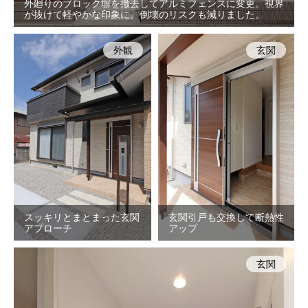
外廻りのブロック塀を撤去してアルミフェンスに変更。視界
が抜けて軽やかな印象に。倒壊のリスクも減りました。
外観
玄関
スッキリとまとまった玄関
玄関引戸も交換して断熱性
アプローチ
アップ
玄関