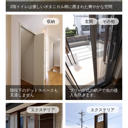
2階トイレは優しいボタニカル柄に囲まれた爽やかな空間
収納
玄関
その他
階段下のデットスペースも
プリーツ式の網戸で虫の侵
見逃しません
入を防ぎます。
エクステリア
エクステリア