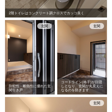
2階トイレはコンクリート調クロスでカッコ良く
玄関
玄関
コートライン(格子)が目隠
防犯性・断熱性に優れた玄
しとなり、玄関が丸見えに
関引き戸
なるのを防ぎます
玄関