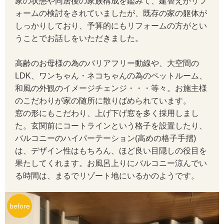
家の状態や同居後の家族構成を鑑みて、建替えかリフ
ォームの検討をされていましたが、既存の家の躯体が
しっかりしており、予算的にもリフォームの方がとい
うことでお話しをいただきました。
高齢のお母様の為のバリアフリー動線や、大空間の
LDK、ワンちゃん・ネコちゃんの為のペットルーム、
和風の外観のイメージチェンジ・・・等々。お施主様
のこだわりが家の随所に散りばめられています。
窓の形にもこだわり、上げ下げ窓を多く採用しまし
た。玄関前にコートラインという格子を設置したり、
バルコニーのハイパーテーション(高めの格子手摺)
は、デザイン性はもちろん、ほど良い目隠しの役目を
果たしてくれます。お風呂上りにバルコニー涼んでい
る時間は、まるでリゾート地にいるかのようです。