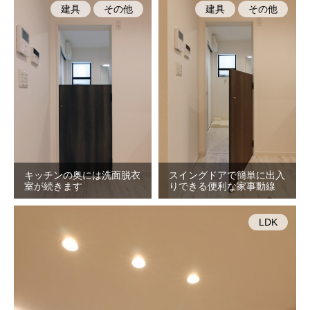
建具
その他
建具
その他
キッチンの奥には洗面脱衣
スイングドアで簡単に出入
室が続きます
りできる便利な家事動線
LDK