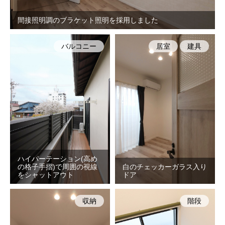
間接照明調のブラケット照明を採用しました
バルコニー
居室
建具
ハイパーテーション(高め
の格子手摺)で周囲の視線
白のチェッカーガラス入り
をシャットアウト
ドア
収納
階段