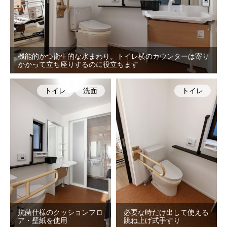
機能的かつ衛生的な水まわり。トイレ横のカウンターは寄り
かかって立ち座りするのに役立ちます
トイレ
洗面
トイレ
抗菌仕様のクッションフロ
必要な時だけ出して使える
ア・壁紙を使用
跳ね上げ式手すり