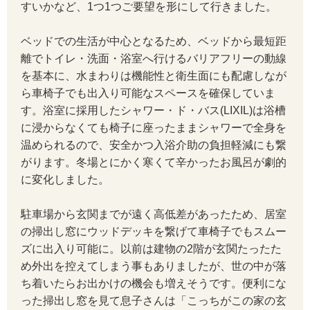
すいかなど、1つ1つご要望を形にして行きました。
ベッドでの生活が中心となるため、ベッドから最短距
離でトイレ・洗面・浴室へ行けるバリアフリーの動線
を基本に、水まわりは機能性と衛生面にも配慮しなが
ら車椅子でも出入り可能なスペースを確保していま
す。浴室に採用したシャワー・ド・バス(LIXIL)は浴槽
に浸からなくても椅子に座ったままシャワーで全身を
温められるので、安全かつ入浴介助の負担軽減にも繋
がります。冬場とにかく寒くて辛かったお風呂が劇的
に変化しました。
駐車場から玄関までが遠く高低差があったため、居室
の掃出し窓にウッドデッキを繋げて車椅子でもスムー
ズに出入り可能に。以前は建物の2階が玄関たったた
め外出を控えてしまう事もありましたが、世の中が落
ち着いたらお出かけの機会も増えそうです。便利にな
った掃出し窓を見て息子さんは「こっちがこの家の玄