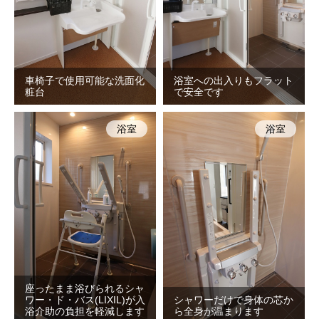
車椅子で使用可能な洗面化
浴室への出入りもフラット
粧台
で安全です
浴室
浴室
座ったまま浴びられるシャ
ワー・ド・バス(LIXIL)が入
シャワーだけで身体の芯か
浴介助の負担を軽減します
ら全身が温まります