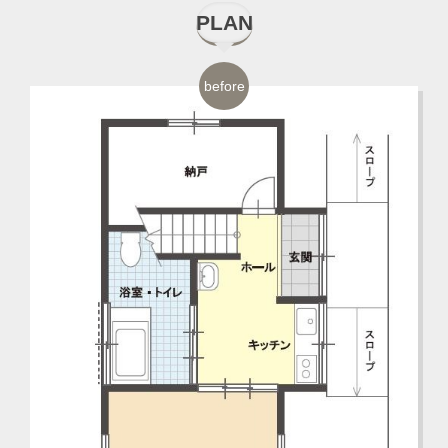
PLAN
before