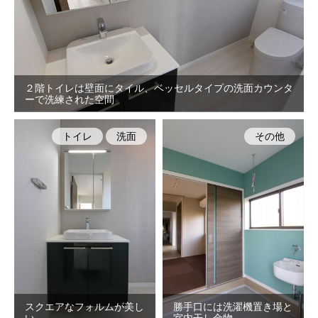
２階トイレは壁面にタイル、ベッセルタイプの洗面カウンタ
ーで洗練された空間
トイレ
洗面
その他
スクエアなフォルムが美し
勝手口には洗濯機置き場と
い
室内干し金物