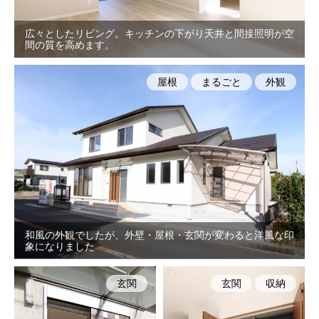
広々としたリビング。キッチンの下がり天井と間接照明が空
間の質を高めます。
屋根
まるごと
外観
和風の外観でしたが、外壁・屋根・玄関が変わると洋風な印
象になりました
玄関
玄関
収納