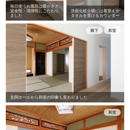
毎日使うお風呂は暖かさと
安全性・清掃性にこだわり
洗面化粧台横には着替えや
ました
タオルを置けるカウンター
廊下
和室
玄関ホールから和室の印象も変わりました
和室