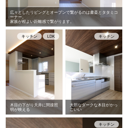
広々としたリビングとオープンで繋がるのは書斎とタタミコ
ーナー。
家族が程よい距離感で繋がります。
キッチン
LDK
キッチン
木目の下がり天井に間接照
大胆なダークな木目がかっ
明が映える
こいい
キッチン