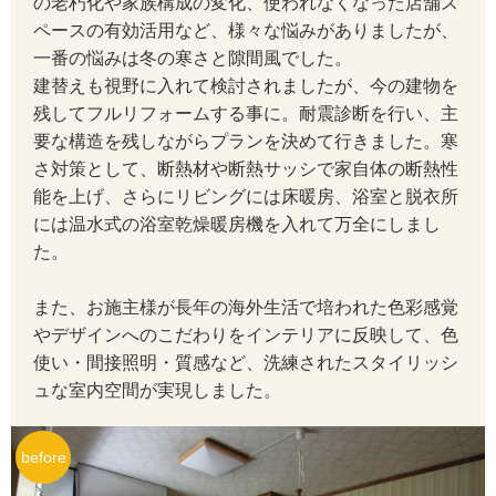
の老朽化や家族構成の変化、使われなくなった店舗ス
ペースの有効活用など、様々な悩みがありましたが、
一番の悩みは冬の寒さと隙間風でした。
建替えも視野に入れて検討されましたが、今の建物を
残してフルリフォームする事に。耐震診断を行い、主
要な構造を残しながらプランを決めて行きました。寒
さ対策として、断熱材や断熱サッシで家自体の断熱性
能を上げ、さらにリビングには床暖房、浴室と脱衣所
には温水式の浴室乾燥暖房機を入れて万全にしまし
た。
また、お施主様が長年の海外生活で培われた色彩感覚
やデザインへのこだわりをインテリアに反映して、色
使い・間接照明・質感など、洗練されたスタイリッシ
ュな室内空間が実現しました。