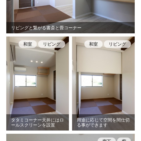
リビングと繋がる書斎と畳コーナー
和室
リビング
和室
リビング
タタミコーナー天井にはロ
用途に応じて空間を間仕切
ールスクリーンを設置
る事ができます