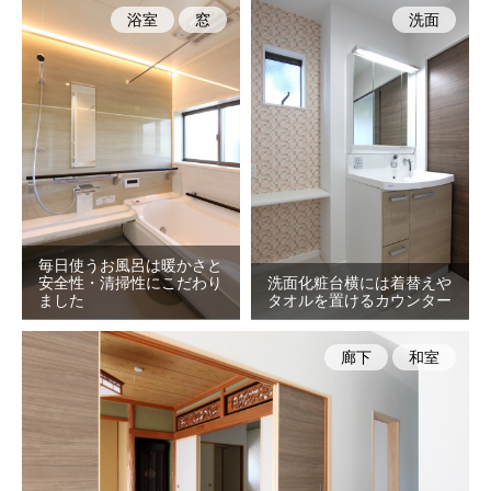
浴室
窓
洗面
毎日使うお風呂は暖かさと
安全性・清掃性にこだわり
洗面化粧台横には着替えや
ました
タオルを置けるカウンター
廊下
和室