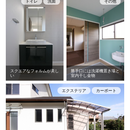
トイレ
洗面
その他
スクエアなフォルムが美し
勝手口には洗濯機置き場と
い
室内干し金物
エクステリア
カーポート