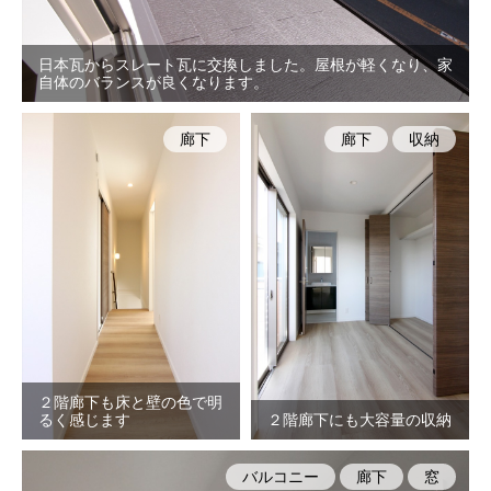
日本瓦からスレート瓦に交換しました。屋根が軽くなり、家
自体のバランスが良くなります。
廊下
廊下
収納
２階廊下も床と壁の色で明
るく感じます
２階廊下にも大容量の収納
バルコニー
廊下
窓