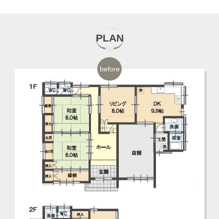
PLAN
before