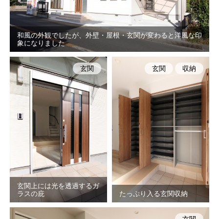
和風の外観でしたが、外壁・屋根・玄関が変わると洋風な印
象になりました
玄関
玄関
収納
玄関上には光を透過するガ
ラスの庇
たっぷり入る玄関収納