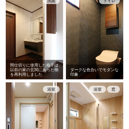
洗面
トイレ
間仕切りに使用した格子は
以前の家の玄関にあった物
ダークな色合いでモダンな
を再利用しました
印象
浴室
浴室
窓