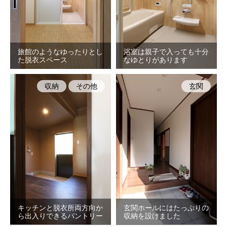
旅館のようなゆったりとし
浴室は親子で入っても十分
た脱衣スペース
なゆとりがあります
収納
その他
玄関
キッチンと脱衣所両方向か
玄関ホールにはたっぷりの
ら出入りできるパントリー
収納を設けました