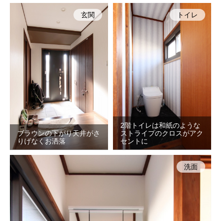
玄関
トイレ
2階トイレは和紙のような
ブラウンの下がり天井がさ
ストライプのクロスがアク
りげなくお洒落
セントに
洗面