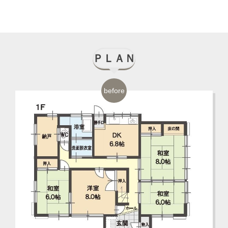
ＰＬＡＮ
before