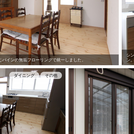
シ
じパインの無垢フローリングで統一しました。
ン
ダイニング
その他