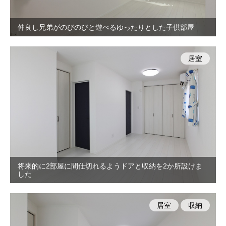
仲良し兄弟がのびのびと遊べるゆったりとした子供部屋
居室
将来的に2部屋に間仕切れるようドアと収納を2か所設けま
した
居室
収納