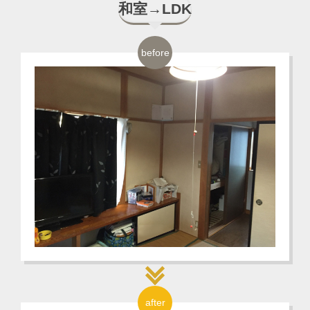
和室→LDK
before
after