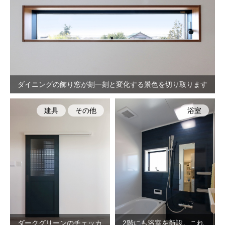
ダイニングの飾り窓が刻一刻と変化する景色を切り取ります
建具
その他
浴室
ダークグリーンのチェッカ
2階にも浴室を新設。これ