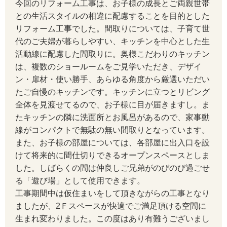
今回のリフォーム工事は、お子様の成長とご両親世帯
との生活スタイルの相違に配慮することを目的とした
リフォーム工事でした。間取りについては、子育て世
代のご夫婦が暮らしやすい、キッチンを中心とした生
活動線に配慮した間取りに。奥様こだわりのキッチン
は、複数のショールームをご見学いただき、デザイ
ン・扉材・使い勝手、あらゆる角度から厳選いただい
たご自慢のキッチンです。キッチンに立つとリビング
全体を見渡せてるので、お子様に目が届きますし。ま
たキッチンの隣に洗面所とお風呂があるので、家事動
線がコンパクトで無駄の無い間取りとなっています。
また、お子様の部屋については、各部屋に出入口を設
けて将来的に間仕切りできるオープンスペースとしま
した。しばらくの間は仲良しご兄弟がのびのび過ごせ
る「遊び場」として使用できます。
工事期間中は仮住まいをして頂きながらの工事となり
ましたが、2Ｆスペースが快適でご満足頂ける空間に
生まれ変わりました。この度はあり有難うございまし