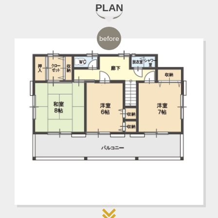
PLAN
before