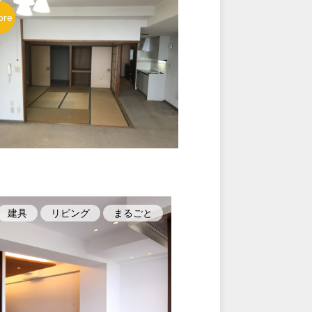
建具
リビング
まるごと