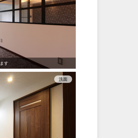
ます
洗面