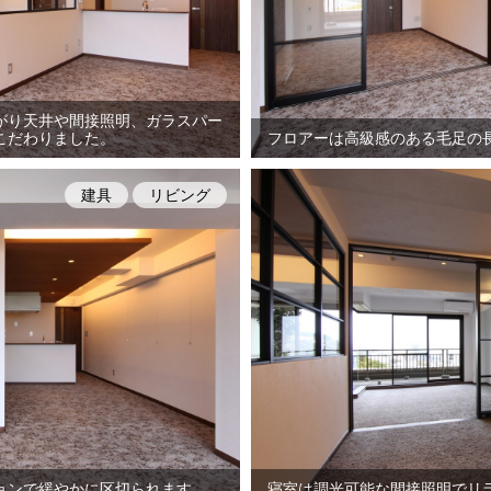
がり天井や間接照明、ガラスパー
こだわりました。
フロアーは高級感のある毛足の
建具
リビング
ョンで緩やかに区切られます。
寝室は調光可能な間接照明でリ