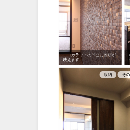
エコカラットの凹凸に照明が
映えます。
収納
その