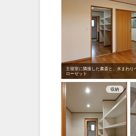
主寝室に隣接した書斎と、水まわり
ローゼット
収納