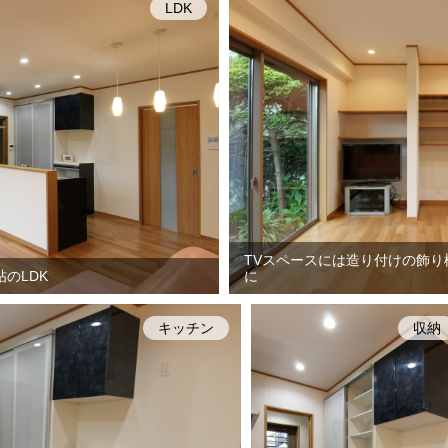
LDK
TVスペースには造り付けの飾
のLDK
に
キッチン
収納