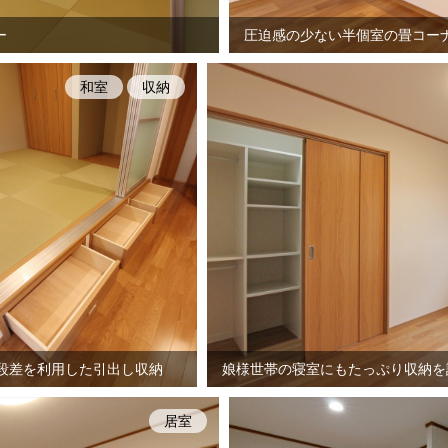
ー
圧迫感の少ない半個室の畳コー
和室
収納
段差を利用した引出し収納
娘様世帯の寝室にもたっぷり収納を
居室