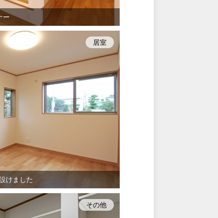
ナー
居室
設けました
その他