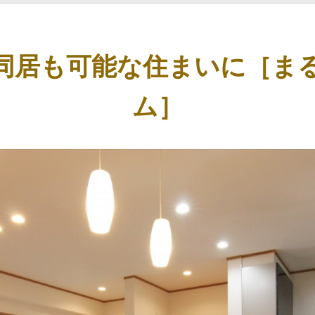
同居も可能な住まいに［ま
ム］