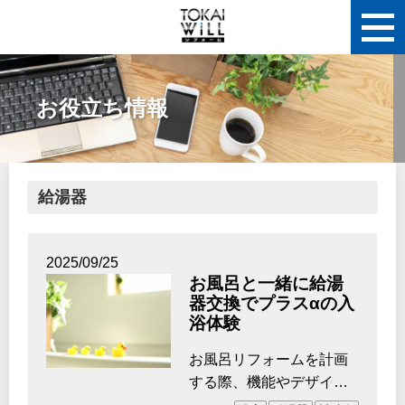
お役立ち情報
給湯器
2025/09/25
お風呂と一緒に給湯
器交換でプラスαの入
浴体験
お風呂リフォームを計画
する際、機能やデザイ
ン、清掃性、洗面所や水