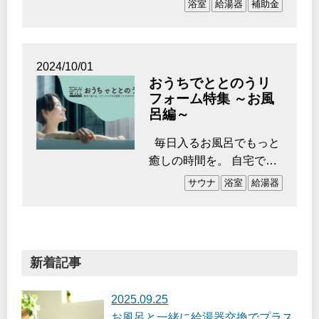
浴室
給湯器
補助金
まわりからの動線など、
…
2024/10/01
おうちでととのうリ
フォーム特集 ～お風
呂編～
毎日入るお風呂でもっと
癒しの時間を。 自宅で叶
う高級スパのようなサウ
サウナ
浴室
給湯器
ナ体験、…
新着記事
2025.09.25
お風呂と一緒に給湯器交換でプラス