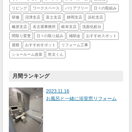
リビング
ワークスペース
バリアフリー
日々の取組み
研修
沼津支店
富士支店
静岡支店
浜松支店
榛原支店
名古屋事務所
岐阜支店
洗面化粧台
間取り変更
日々の取り組み
補助金
おすすめスポット
屋根
おすすめすポット
リフォーム工事
ショールーム改装
乾太くん
月間ランキング
2023.11.16
お風呂と一緒に浴室窓リフォーム