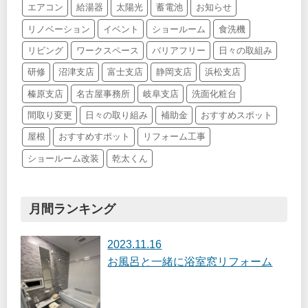
エアコン
給湯器
太陽光
蓄電池
お知らせ
リノベーション
イベント
ショールーム
食洗機
リビング
ワークスペース
バリアフリー
日々の取組み
研修
沼津支店
富士支店
静岡支店
浜松支店
榛原支店
名古屋事務所
岐阜支店
洗面化粧台
間取り変更
日々の取り組み
補助金
おすすめスポット
屋根
おすすめすポット
リフォーム工事
ショールーム改装
乾太くん
月間ランキング
2023.11.16
お風呂と一緒に浴室窓リフォーム