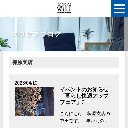
スタッフブログ
榛原支店
2026/04/10
イベントのお知らせ
「暮らし快適アップ
フェア」⤴
こんにちは！榛原支店の
中田です。 早いもので
もう新年度の始まりを迎