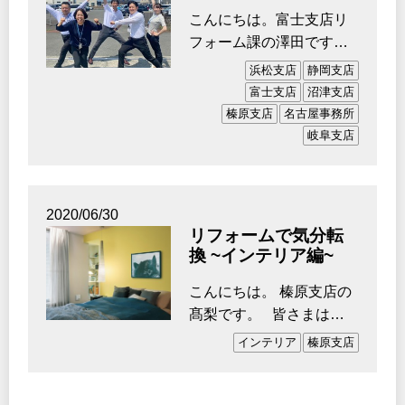
こんにちは。富士支店リ
フォーム課の澤田です。
日中は暑いと感じること
浜松支店
静岡支店
が増えてきましたね…
富士支店
沼津支店
榛原支店
名古屋事務所
岐阜支店
2020/06/30
リフォームで気分転
換 ~インテリア編~
こんにちは。 榛原支店の
髙梨です。 皆さまはい
かがお過ごしでしょう
インテリア
榛原支店
か。 新型コ…