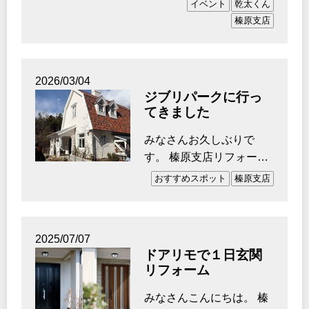
イベント
乾太くん
えましたが、…
榛原支店
2026/03/04
ジブリパークに行っ
てきました
みなさんお久しぶりで
す。 榛原支店リフォーム
課の渡邊です。 2026年
おすすめスポット
榛原支店
も始まっても…
2025/07/07
ドアリモで１日玄関
リフォーム
みなさんこんにちは。 榛