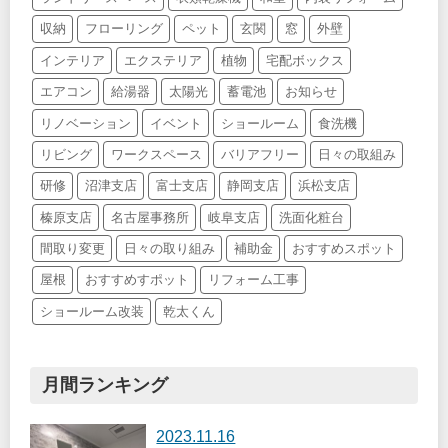
収納
フローリング
ペット
玄関
窓
外壁
インテリア
エクステリア
植物
宅配ボックス
エアコン
給湯器
太陽光
蓄電池
お知らせ
リノベーション
イベント
ショールーム
食洗機
リビング
ワークスペース
バリアフリー
日々の取組み
研修
沼津支店
富士支店
静岡支店
浜松支店
榛原支店
名古屋事務所
岐阜支店
洗面化粧台
間取り変更
日々の取り組み
補助金
おすすめスポット
屋根
おすすめすポット
リフォーム工事
ショールーム改装
乾太くん
月間ランキング
2023.11.16