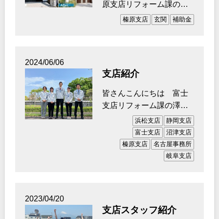
原支店リフォーム課の渡
邊です。 今年度から榛
榛原支店
玄関
補助金
原支店へ異…
2024/06/06
支店紹介
皆さんこんにちは 富士
支店リフォーム課の澤田
です。 先日夢の国へ行
浜松支店
静岡支店
ってきました…
富士支店
沼津支店
榛原支店
名古屋事務所
岐阜支店
2023/04/20
支店スタッフ紹介