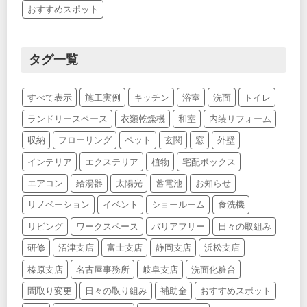
おすすめスポット
タグ一覧
すべて表示
施工実例
キッチン
浴室
洗面
トイレ
ランドリースペース
衣類乾燥機
和室
内装リフォーム
収納
フローリング
ペット
玄関
窓
外壁
インテリア
エクステリア
植物
宅配ボックス
エアコン
給湯器
太陽光
蓄電池
お知らせ
リノベーション
イベント
ショールーム
食洗機
リビング
ワークスペース
バリアフリー
日々の取組み
研修
沼津支店
富士支店
静岡支店
浜松支店
榛原支店
名古屋事務所
岐阜支店
洗面化粧台
間取り変更
日々の取り組み
補助金
おすすめスポット