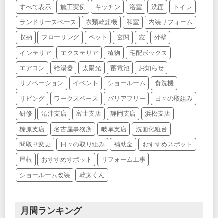
すべて表示
施工実例
キッチン
浴室
洗面
トイレ
ランドリースペース
衣類乾燥機
和室
内装リフォーム
収納
フローリング
ペット
玄関
窓
外壁
インテリア
エクステリア
植物
宅配ボックス
エアコン
給湯器
太陽光
蓄電池
お知らせ
リノベーション
イベント
ショールーム
食洗機
リビング
ワークスペース
バリアフリー
日々の取組み
研修
沼津支店
富士支店
静岡支店
浜松支店
榛原支店
名古屋事務所
岐阜支店
洗面化粧台
間取り変更
日々の取り組み
補助金
おすすめスポット
屋根
おすすめすポット
リフォーム工事
ショールーム改装
乾太くん
月間ランキング