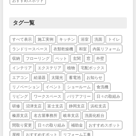
おすすめスポット
タグ一覧
すべて表示
施工実例
キッチン
浴室
洗面
トイレ
ランドリースペース
衣類乾燥機
和室
内装リフォーム
収納
フローリング
ペット
玄関
窓
外壁
インテリア
エクステリア
植物
宅配ボックス
エアコン
給湯器
太陽光
蓄電池
お知らせ
リノベーション
イベント
ショールーム
食洗機
リビング
ワークスペース
バリアフリー
日々の取組み
研修
沼津支店
富士支店
静岡支店
浜松支店
榛原支店
名古屋事務所
岐阜支店
洗面化粧台
間取り変更
日々の取り組み
補助金
おすすめスポット
屋根
おすすめすポット
リフォーム工事