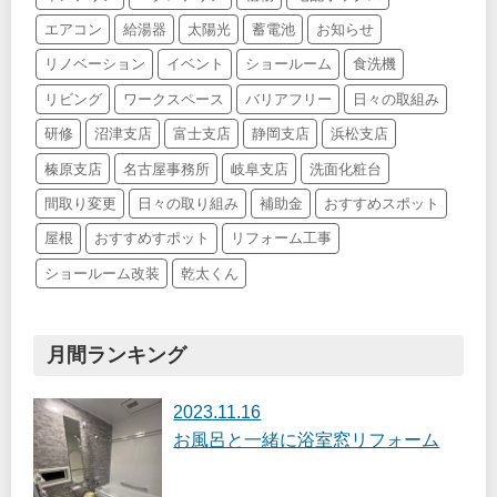
エアコン
給湯器
太陽光
蓄電池
お知らせ
リノベーション
イベント
ショールーム
食洗機
リビング
ワークスペース
バリアフリー
日々の取組み
研修
沼津支店
富士支店
静岡支店
浜松支店
榛原支店
名古屋事務所
岐阜支店
洗面化粧台
間取り変更
日々の取り組み
補助金
おすすめスポット
屋根
おすすめすポット
リフォーム工事
ショールーム改装
乾太くん
月間ランキング
2023.11.16
お風呂と一緒に浴室窓リフォーム