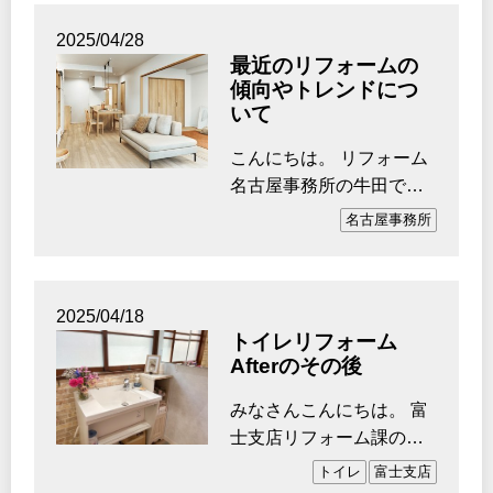
2025/04/28
最近のリフォームの
傾向やトレンドにつ
いて
こんにちは。 リフォーム
名古屋事務所の牛田で
す。 以前は毎年のよう
名古屋事務所
に参加してい…
2025/04/18
トイレリフォーム
Afterのその後
みなさんこんにちは。 富
士支店リフォーム課の澤
田です。 私事ですが先
トイレ
富士支店
日家族が増…