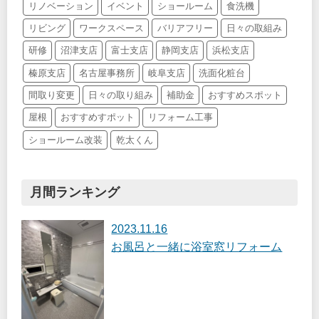
リノベーション
イベント
ショールーム
食洗機
リビング
ワークスペース
バリアフリー
日々の取組み
研修
沼津支店
富士支店
静岡支店
浜松支店
榛原支店
名古屋事務所
岐阜支店
洗面化粧台
間取り変更
日々の取り組み
補助金
おすすめスポット
屋根
おすすめすポット
リフォーム工事
ショールーム改装
乾太くん
月間ランキング
2023.11.16
お風呂と一緒に浴室窓リフォーム