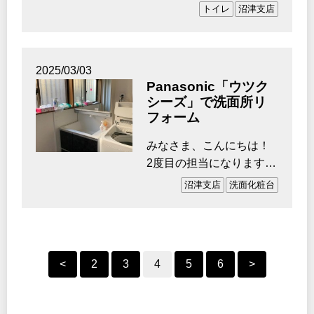
島です。 富士の磯野さ
トイレ
沼津支店
ん、静岡の…
2025/03/03
Panasonic「ウツク
シーズ」で洗面所リ
フォーム
みなさま、こんにちは！
2度目の担当になります、
沼津支店の小林です。
沼津支店
洗面化粧台
3…
<
2
3
4
5
6
>