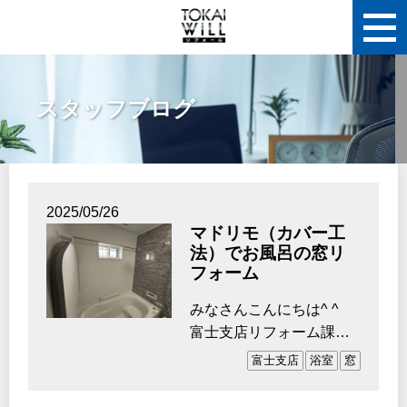
スタッフブログ
2025/05/26
マドリモ（カバー工
法）でお風呂の窓リ
フォーム
みなさんこんにちは^ ^
富士支店リフォーム課の
澤田です。 突然ですがみ
富士支店
浴室
窓
なさん推し…