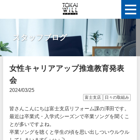
スタッフブログ
女性キャリアアップ推進教育発表
会
2024/03/25
富士支店
日々の取組み
皆さんこんにちは富士支店リフォーム課の澤田です。
最近は卒業式・入学式シーズンで卒業ソングを聞くこ
とが多いですよね。
卒業ソングを聴くと学生の頃を思い出しついウルウル
してしまいます(´；ω；`)