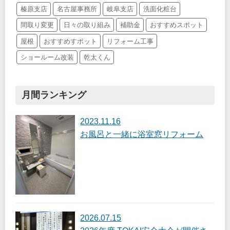
榛原支店
名古屋事務所
岐阜支店
洗面化粧台
間取り変更
日々の取り組み
補助金
おすすめスポット
屋根
おすすめすポット
リフォーム工事
ショールーム改装
乾太くん
月間ランキング
2023.11.16
お風呂と一緒に浴室窓リフォーム
2026.07.15