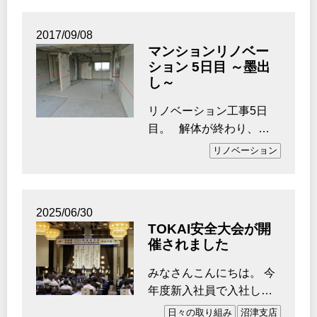
2017/09/08
マンションリノベー
ション 5日目 ～墨出
し～
リノベーション工事5日
目。 解体が終わり、ス
ケルトンになったお部屋
リノベーション
を公開します。…
2025/06/30
TOKAI安全大会が開
催されました
みなさんこんにちは。 今
年度新入社員で入社しま
した、沼津支店リフォー
日々の取り組み
沼津支店