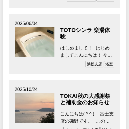
ム課の中田麻結です…
2025/06/04
TOTOシンラ 楽湯体
験
はじめまして！ はじめ
ましてこんにちは！ 今年
度からリフォーム課にな
浜松支店
浴室
りました、…
2025/10/24
TOKAI秋の大感謝祭
と補助金のお知らせ
こんにちは( ^ ^ ) 富士支
店の磯野です。 この秋
は、ずっと訪れたかった