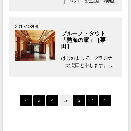
イベント
富士支店
補助金
直島でア…
2017/08/08
ブルーノ・タウト
「熱海の家」［栗
田］
はじめまして、プランナ
ーの栗田と申します。 東
部エリアのリフォーム の
お仕事をさせていた…
<
3
4
5
6
7
>