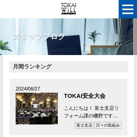
スタッフブログ
月間ランキング
2024/06/27
TOKAI安全大会
こんにちは！ 富士支店リ
フォーム課の磯野です。
先日【TOKAI 安全大会】
富士支店
日々の取組み
が開催さ…