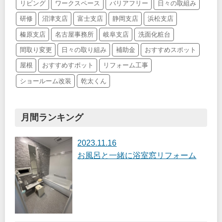
リビング
ワークスペース
バリアフリー
日々の取組み
研修
沼津支店
富士支店
静岡支店
浜松支店
榛原支店
名古屋事務所
岐阜支店
洗面化粧台
間取り変更
日々の取り組み
補助金
おすすめスポット
屋根
おすすめすポット
リフォーム工事
ショールーム改装
乾太くん
月間ランキング
2023.11.16
お風呂と一緒に浴室窓リフォーム